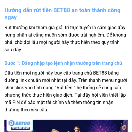
Hướng dẫn rút tiền BET88 an toàn thành công
ngay
Rút thưởng khi tham gia giải trí trực tuyến là cảm giác đầy
hưng phấn ai cũng muốn sớm được trải nghiệm. Để không
phải chờ đợi lâu mọi người hãy thực hiện theo quy trình
sau đây:
Bước 1: Đăng nhập tạo lệnh nhận thưởng trên trang chủ
Đầu tiên mọi người hãy truy cập trang chủ BET88 bằng
đường link chuẩn mới nhất tại đây. Trên thanh menu người
chơi click vào tính năng “Rút tiền ” hệ thống sẽ cung cấp
phương thức thực hiện giao dịch. Tại đây hội viên thiết lập
mã PIN để bảo mật tài chính và thêm thông tin nhận
thưởng theo yêu cầu.