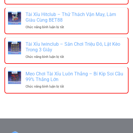
Tài
Phẳng,
Gia
Xỉu
Rinh
Rikvip
Quà
Tài Xỉu Hitclub – Thử Thách Vận May, Làm
–
Khủng
Giàu Cùng BET88
Bắt
Cùng
ở
Chức năng bình luận bị tắt
Trọn
BET88
Tài
Cầu
Xỉu
May,
Hitclub
Rinh
Tài Xỉu Iwinclub – Sân Chơi Triệu Đô, Lật Kèo
–
Ngay
Trong 3 Giây
Thử
Tiền
ở
Chức năng bình luận bị tắt
Thách
Tỷ
Tài
Vận
Xỉu
May,
Iwinclub
Làm
Mẹo Chơi Tài Xỉu Luôn Thắng – Bí Kíp Soi Cầu
–
Giàu
99% Thắng Lớn
Sân
Cùng
ở
Chức năng bình luận bị tắt
Chơi
BET88
Mẹo
Triệu
Chơi
Đô,
Tài
Lật
Xỉu
Kèo
Luôn
Trong
Thắng
3
–
Giây
Bí
Kíp