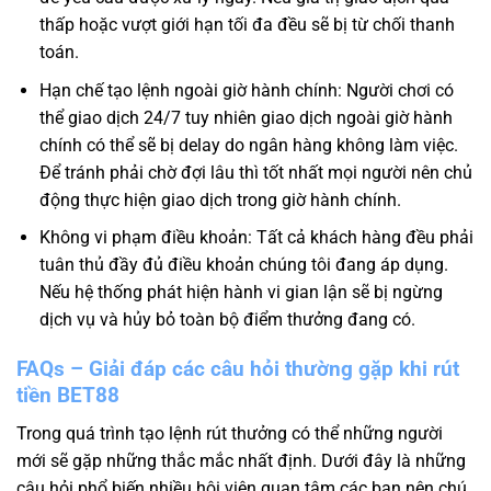
thấp hoặc vượt giới hạn tối đa đều sẽ bị từ chối thanh
toán.
Hạn chế tạo lệnh ngoài giờ hành chính: Người chơi có
thể giao dịch 24/7 tuy nhiên giao dịch ngoài giờ hành
chính có thể sẽ bị delay do ngân hàng không làm việc.
Để tránh phải chờ đợi lâu thì tốt nhất mọi người nên chủ
động thực hiện giao dịch trong giờ hành chính.
Không vi phạm điều khoản: Tất cả khách hàng đều phải
tuân thủ đầy đủ điều khoản chúng tôi đang áp dụng.
Nếu hệ thống phát hiện hành vi gian lận sẽ bị ngừng
dịch vụ và hủy bỏ toàn bộ điểm thưởng đang có.
FAQs – Giải đáp các câu hỏi thường gặp khi rút
tiền BET88
Trong quá trình tạo lệnh rút thưởng có thể những người
mới sẽ gặp những thắc mắc nhất định. Dưới đây là những
câu hỏi phổ biến nhiều hội viên quan tâm các bạn nên chú