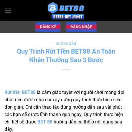
Chuyển
đến
nội
dung
ĐĂNG KÝ
ĐĂNG NHẬP
HƯỚNG DẪN
Quy Trình Rút Tiền BET88 An Toàn
Nhận Thưởng Sau 3 Bước
Rút tiền BET88
là cảm giác tuyệt vời người chơi mong đợi
nhất nên được nhà cái xây dựng quy trình thực hiện siêu
đơn giản. Chỉ cần thao tác đúng hướng dẫn sau vài phút
các bạn sẽ được lĩnh thành quả ngay. Quy trình thực hiện
chi tiết sẽ được
BET 88
hướng dẫn cụ thể ở nội dung sau
đây.