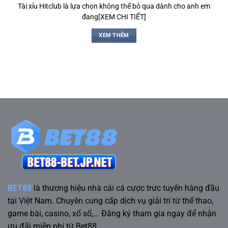
Tài xỉu Hitclub là lựa chọn không thể bỏ qua dành cho anh em
đang[XEM CHI TIẾT]
XEM THÊM
BET88
là thương hiệu nhà cái cá cược trưc tuyến hàng đầu
tại Việt Nam. Chuyên cung cấp dịch vụ giải trí từ thể thao,
game bài, casino, xổ số,... Đăng ký tham gia ngay để nhận
ưu đãi miễn phí từ Bet88.