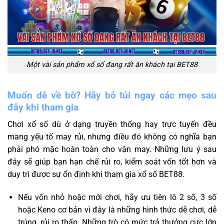
Một vài sản phẩm xổ số đang rất ăn khách tại BET88
Muốn dễ về bờ? Hãy bỏ túi ngay các mẹo sau
đây khi tham gia
Chơi xổ số dù ở dạng truyền thống hay trực tuyến đều
mang yếu tố may rủi, nhưng điều đó không có nghĩa bạn
phải phó mặc hoàn toàn cho vận may. Những lưu ý sau
đây sẽ giúp bạn hạn chế rủi ro, kiểm soát vốn tốt hơn và
duy trì được sự ổn định khi tham gia xổ số BET88.
Nếu vốn nhỏ hoặc mới chơi, hãy ưu tiên lô 2 số, 3 số
hoặc Keno cơ bản vì đây là những hình thức dễ chơi, dễ
trúng, rủi ro thấp. Những trò có mức trả thưởng cực lớn