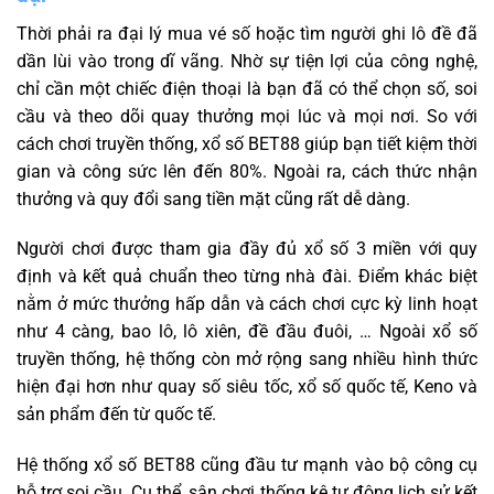
Thời phải ra đại lý mua vé số hoặc tìm người ghi lô đề đã
dần lùi vào trong dĩ vãng. Nhờ sự tiện lợi của công nghệ,
chỉ cần một chiếc điện thoại là bạn đã có thể chọn số, soi
cầu và theo dõi quay thưởng mọi lúc và mọi nơi. So với
cách chơi truyền thống, xổ số BET88 giúp bạn tiết kiệm thời
gian và công sức lên đến 80%. Ngoài ra, cách thức nhận
thưởng và quy đổi sang tiền mặt cũng rất dễ dàng.
Người chơi được tham gia đầy đủ xổ số 3 miền với quy
định và kết quả chuẩn theo từng nhà đài. Điểm khác biệt
nằm ở mức thưởng hấp dẫn và cách chơi cực kỳ linh hoạt
như 4 càng, bao lô, lô xiên, đề đầu đuôi, … Ngoài xổ số
truyền thống, hệ thống còn mở rộng sang nhiều hình thức
hiện đại hơn như quay số siêu tốc, xổ số quốc tế, Keno và
sản phẩm đến từ quốc tế.
Hệ thống xổ số BET88 cũng đầu tư mạnh vào bộ công cụ
hỗ trợ soi cầu. Cụ thể, sân chơi thống kê tự động lịch sử kết