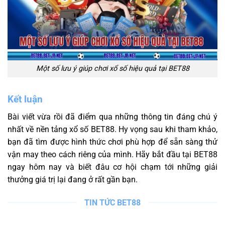
Một số lưu ý giúp chơi xổ số hiệu quả tại BET88
Kết luận
Bài viết vừa rồi đã điểm qua những thông tin đáng chú ý
nhất về nền tảng xổ số BET88. Hy vọng sau khi tham khảo,
bạn đã tìm được hình thức chơi phù hợp để sẵn sàng thử
vận may theo cách riêng của mình. Hãy bắt đầu tại BET88
ngay hôm nay và biết đâu cơ hội chạm tới những giải
thưởng giá trị lại đang ở rất gần bạn.
TIN TỨC BET88