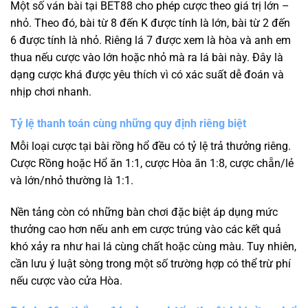
Một số ván bài tại BET88 cho phép cược theo giá trị lớn –
nhỏ. Theo đó, bài từ 8 đến K được tính là lớn, bài từ 2 đến
6 được tính là nhỏ. Riêng lá 7 được xem là hòa và anh em
thua nếu cược vào lớn hoặc nhỏ mà ra lá bài này. Đây là
dạng cược khá được yêu thích vì có xác suất dễ đoán và
nhịp chơi nhanh.
Tỷ lệ thanh toán cùng những quy định riêng biệt
Mỗi loại cược tại bài rồng hổ đều có tỷ lệ trả thưởng riêng.
Cược Rồng hoặc Hổ ăn 1:1, cược Hòa ăn 1:8, cược chẵn/lẻ
và lớn/nhỏ thường là 1:1.
Nền tảng còn có những bàn chơi đặc biệt áp dụng mức
thưởng cao hơn nếu anh em cược trúng vào các kết quả
khó xảy ra như hai lá cùng chất hoặc cùng màu. Tuy nhiên,
cần lưu ý luật sòng trong một số trường hợp có thể trừ phí
nếu cược vào cửa Hòa.