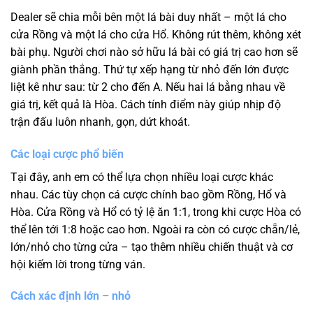
Dealer sẽ chia mỗi bên một lá bài duy nhất – một lá cho
cửa Rồng và một lá cho cửa Hổ. Không rút thêm, không xét
bài phụ. Người chơi nào sở hữu lá bài có giá trị cao hơn sẽ
giành phần thắng. Thứ tự xếp hạng từ nhỏ đến lớn được
liệt kê như sau: từ 2 cho đến A. Nếu hai lá bằng nhau về
giá trị, kết quả là Hòa. Cách tính điểm này giúp nhịp độ
trận đấu luôn nhanh, gọn, dứt khoát.
Các loại cược phổ biến
Tại đây, anh em có thể lựa chọn nhiều loại cược khác
nhau. Các tùy chọn cá cược chính bao gồm Rồng, Hổ và
Hòa. Cửa Rồng và Hổ có tỷ lệ ăn 1:1, trong khi cược Hòa có
thể lên tới 1:8 hoặc cao hơn. Ngoài ra còn có cược chẵn/lẻ,
lớn/nhỏ cho từng cửa – tạo thêm nhiều chiến thuật và cơ
hội kiếm lời trong từng ván.
Cách xác định lớn – nhỏ