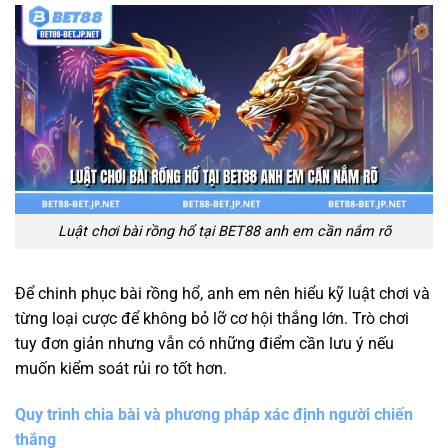
Luật chơi bài rồng hổ tại BET88 anh em cần nắm rõ
Để chinh phục bài rồng hổ, anh em nên hiểu kỹ luật chơi và
từng loại cược để không bỏ lỡ cơ hội thắng lớn. Trò chơi
tuy đơn giản nhưng vẫn có những điểm cần lưu ý nếu
muốn kiểm soát rủi ro tốt hơn.
Quy trình chia bài và phương pháp xác định người chiến
thắng