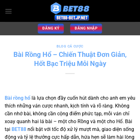
Chuyển
đến
nội
dung
ĐĂNG KÝ
ĐĂNG NHẬP
BLOG CÁ CƯỢC
Bài Rồng Hổ – Chiến Thuật Đơn Giản,
Hốt Bạc Triệu Mỗi Ngày
Bài rồng hổ
là lựa chọn đầy cuốn hút dành cho anh em yêu
thích những ván cược nhanh, kịch tính và rõ ràng. Không
cần nhớ bài, không cần cộng điểm phức tạp, mỗi ván chỉ
xoay quanh hai lá bài – một cho Rồng và một cho Hổ. Bài
tại
BET88
nổi bật với tốc độ xử lý mượt mà, giao diện sống
động và tỷ lệ thưởng cực hấp dẫn, hứa hẹn sẽ làm hài lòng