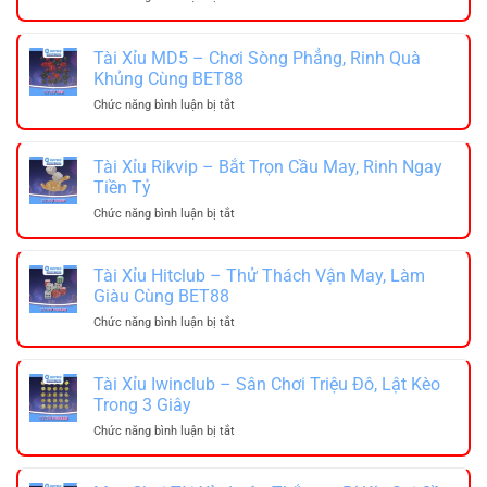
Mẹo
Bí
Chủ
Chơi
Thuật
Động
Xì
Khiến
Tài Xỉu MD5 – Chơi Sòng Phẳng, Rinh Quà
Tố
Đối
Khủng Cùng BET88
Online
Thủ
ở
Chức năng bình luận bị tắt
–
Bó
Tài
Đọc
Tay
Xỉu
Vị
MD5
Đối
Tài Xỉu Rikvip – Bắt Trọn Cầu May, Rinh Ngay
–
Thủ
Tiền Tỷ
Chơi
Như
ở
Chức năng bình luận bị tắt
Sòng
Chuyên
Tài
Phẳng,
Gia
Xỉu
Rinh
Rikvip
Quà
Tài Xỉu Hitclub – Thử Thách Vận May, Làm
–
Khủng
Giàu Cùng BET88
Bắt
Cùng
ở
Chức năng bình luận bị tắt
Trọn
BET88
Tài
Cầu
Xỉu
May,
Hitclub
Rinh
Tài Xỉu Iwinclub – Sân Chơi Triệu Đô, Lật Kèo
–
Ngay
Trong 3 Giây
Thử
Tiền
ở
Chức năng bình luận bị tắt
Thách
Tỷ
Tài
Vận
Xỉu
May,
Iwinclub