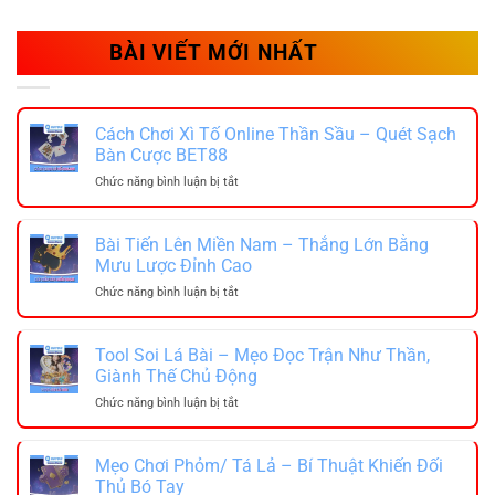
BÀI VIẾT MỚI NHẤT
Cách Chơi Xì Tố Online Thần Sầu – Quét Sạch
Bàn Cược BET88
ở
Chức năng bình luận bị tắt
Cách
Chơi
Xì
Bài Tiến Lên Miền Nam – Thắng Lớn Bằng
Tố
Mưu Lược Đỉnh Cao
Online
ở
Chức năng bình luận bị tắt
Thần
Bài
Sầu
Tiến
–
Lên
Quét
Tool Soi Lá Bài – Mẹo Đọc Trận Như Thần,
Miền
Sạch
Giành Thế Chủ Động
Nam
Bàn
ở
Chức năng bình luận bị tắt
–
Cược
Tool
Thắng
BET88
Soi
Lớn
Lá
Bằng
Mẹo Chơi Phỏm/ Tá Lả – Bí Thuật Khiến Đối
Bài
Mưu
Thủ Bó Tay