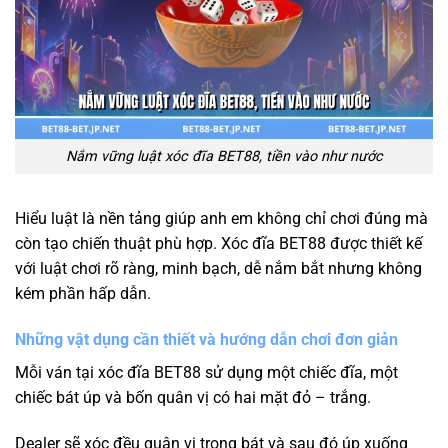
Nắm vững luật xóc đĩa BET88, tiền vào như nước
Hiểu luật là nền tảng giúp anh em không chỉ chơi đúng mà
còn tạo chiến thuật phù hợp. Xóc đĩa BET88 được thiết kế
với luật chơi rõ ràng, minh bạch, dễ nắm bắt nhưng không
kém phần hấp dẫn.
Những vật dụng cần thiết và hướng dẫn chơi đơn giản
Mỗi ván tại xóc đĩa BET88 sử dụng một chiếc đĩa, một
chiếc bát úp và bốn quân vị có hai mặt đỏ – trắng.
Dealer sẽ xóc đều quân vị trong bát và sau đó úp xuống