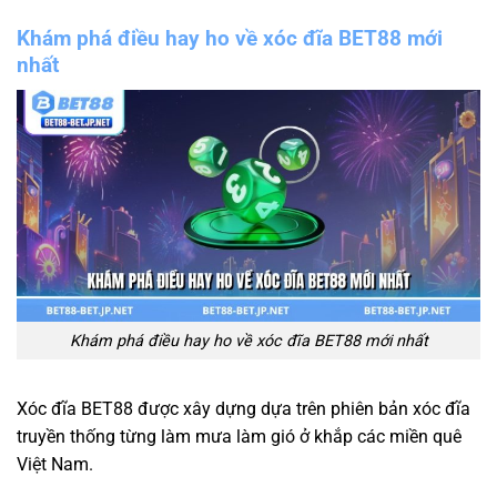
Khám phá điều hay ho về xóc đĩa BET88 mới
nhất
Khám phá điều hay ho về xóc đĩa BET88 mới nhất
Xóc đĩa BET88 được xây dựng dựa trên phiên bản xóc đĩa
truyền thống từng làm mưa làm gió ở khắp các miền quê
Việt Nam.