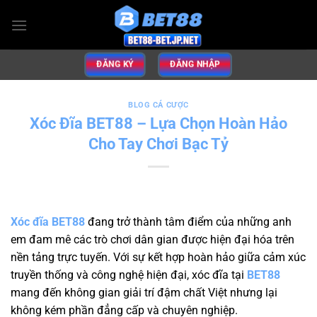
Chuyển
đến
nội
dung
ĐĂNG KÝ
ĐĂNG NHẬP
BLOG CÁ CƯỢC
Xóc Đĩa BET88 – Lựa Chọn Hoàn Hảo
Cho Tay Chơi Bạc Tỷ
Xóc đĩa BET88
đang trở thành tâm điểm của những anh
em đam mê các trò chơi dân gian được hiện đại hóa trên
nền tảng trực tuyến. Với sự kết hợp hoàn hảo giữa cảm xúc
truyền thống và công nghệ hiện đại, xóc đĩa tại
BET88
mang đến không gian giải trí đậm chất Việt nhưng lại
không kém phần đẳng cấp và chuyên nghiệp.